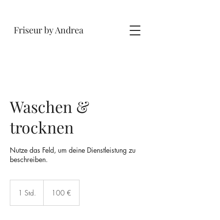
Friseur by Andrea
Waschen &
trocknen
Nutze das Feld, um deine Dienstleistung zu
beschreiben.
100
Euro
1 Std.
1
100 €
S
t