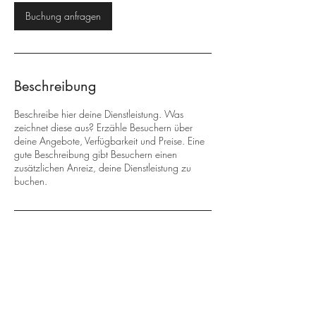
d
Buchung anfragen
Beschreibung
Beschreibe hier deine Dienstleistung. Was
zeichnet diese aus? Erzähle Besuchern über
deine Angebote, Verfügbarkeit und Preise. Eine
gute Beschreibung gibt Besuchern einen
zusätzlichen Anreiz, deine Dienstleistung zu
buchen.