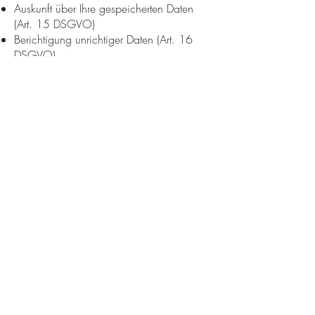
Auskunft über Ihre gespeicherten Daten
(Art. 15 DSGVO)
Berichtigung unrichtiger Daten (Art. 16
DSGVO)
Löschung oder Einschränkung der
Verarbeitung (Art. 17 und 18 DSGVO)
Datenübertragbarkeit (Art. 20 DSGVO)
Widerruf Ihrer Einwilligung mit Wirkung
für die Zukunft (Art. 7 Abs. 3 DSGVO)
Widerspruch gegen die Verarbeitung Ihrer
Daten (Art. 21 DSGVO)
Bitte wenden Sie sich dazu per E-Mail an:
friseurbyandrea@web.de
9. Änderungen dieser
Datenschutzerklärung
Wir behalten uns vor, diese
Datenschutzerklärung bei Bedarf
anzupassen – etwa bei technischen